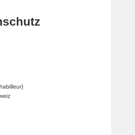
nschutz
habilleur)
weiz