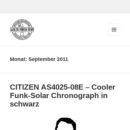
Zum Inhalt springen
MENÜ
UND
Der Blog rund um Uhren in Basel
WIDGETS
Monat:
September 2011
CITIZEN AS4025-08E – Cooler
Funk-Solar Chronograph in
schwarz