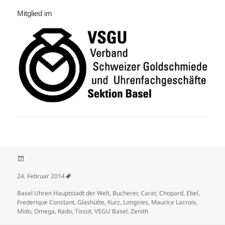
Mitglied im
Veröffentlicht am
24. Februar 2014
Schlagwörter
Basel Uhren Hauptstadt der Welt
,
Bucherer
,
Carat
,
Chopard
,
Ebel
,
Frederique Constant
,
Glashütte
,
Kurz
,
Longines
,
Maurice Lacroix
,
Mido
,
Omega
,
Rado
,
Tissot
,
VSGU Basel
,
Zenith