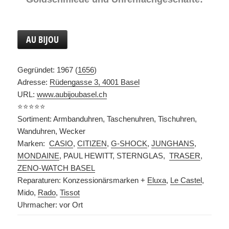
AU BIJOU
Gegründet: 1967 (
1656
)
Adresse:
Rüdengasse 3, 4001 Basel
URL:
www.aubijoubasel.ch
⭐️⭐️⭐️⭐️⭐️
Sortiment: Armbanduhren, Taschenuhren, Tischuhren,
Wanduhren, Wecker
Marken:
CASIO
,
CITIZEN
,
G-SHOCK
,
JUNGHANS
,
MONDAINE
, PAUL HEWITT, STERNGLAS,
TRASER
,
ZENO-WATCH BASEL
Reparaturen: Konzessionärsmarken +
Eluxa
,
Le Castel
,
Mido,
Rado
,
Tissot
Uhrmacher: vor Ort