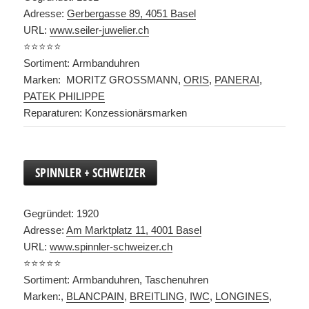
Adresse:
Gerbergasse 89, 4051 Basel
URL:
www.seiler-juwelier.ch
⭐️⭐️⭐️⭐️⭐️
Sortiment: Armbanduhren
Marken: MORITZ GROSSMANN,
ORIS
,
PANERAI
,
PATEK PHILIPPE
Reparaturen: Konzessionärsmarken
SPINNLER + SCHWEIZER
Gegründet: 1920
Adresse:
Am Marktplatz 11, 4001 Basel
URL:
www.spinnler-schweizer.ch
⭐️⭐️⭐️⭐️⭐️
Sortiment: Armbanduhren, Taschenuhren
Marken:,
BLANCPAIN
,
BREITLING
,
IWC
,
LONGINES
,