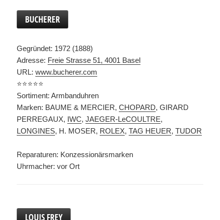
BUCHERER
Gegründet: 1972 (1888)
Adresse:
Freie Strasse 51, 4001 Basel
URL:
www.bucherer.com
⭐️⭐️⭐️⭐️⭐️
Sortiment: Armbanduhren
Marken: BAUME & MERCIER,
CHOPARD
, GIRARD
PERREGAUX,
IWC
,
JAEGER-LeCOULTRE
,
LONGINES
, H. MOSER,
ROLEX
,
TAG HEUER
,
TUDOR
Reparaturen: Konzessionärsmarken
Uhrmacher: vor Ort
LOUIS FREY