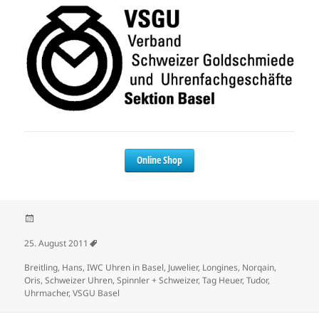
Online Shop
Veröffentlicht am
25. August 2011
Schlagwörter
Breitling
,
Hans
,
IWC Uhren in Basel
,
Juwelier
,
Longines
,
Norqain
,
Oris
,
Schweizer Uhren
,
Spinnler + Schweizer
,
Tag Heuer
,
Tudor
,
Uhrmacher
,
VSGU Basel