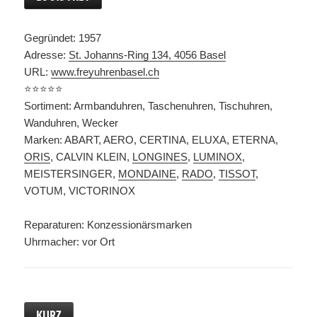
Gegründet: 1957
Adresse:
St. Johanns-Ring 134, 4056 Basel
URL:
www.freyuhrenbasel.ch
⭐️⭐️⭐️⭐️⭐️
Sortiment: Armbanduhren, Taschenuhren, Tischuhren,
Wanduhren, Wecker
Marken: ABART, AERO, CERTINA, ELUXA, ETERNA,
ORIS
, CALVIN KLEIN,
LONGINES
,
LUMINOX
,
MEISTERSINGER,
MONDAINE
,
RADO
,
TISSOT
,
VOTUM, VICTORINOX
Reparaturen: Konzessionärsmarken
Uhrmacher: vor Ort
KURZ