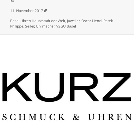
Veröffentlicht am
11. November 2017
Schlagwörter
Basel Uhren Hauptstadt der Welt
,
Juwelier
,
Oscar Henzi
,
Patek
Philippe
,
Seiler
,
Uhrmacher
,
VSGU Basel