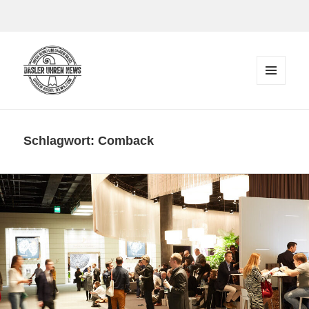
Zum Inhalt springen
MENÜ
UND
Der Blog rund um Uhren in Basel
WIDGETS
Schlagwort:
Comback