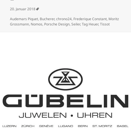
Veröffentlicht am
20. Januar 2018
Schlagwörter
Audemars Piquet
,
Bucherer
,
chrono24
,
Frederique Constant
,
Moritz
Grossmann
,
Nomos
,
Porsche Design
,
Seiler
,
Tag Heuer
,
Tissot