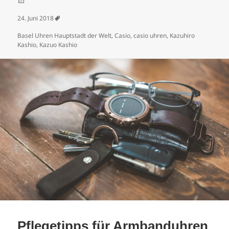
Veröffentlicht am
24. Juni 2018
Schlagwörter
Basel Uhren Hauptstadt der Welt
,
Casio
,
casio uhren
,
Kazuhiro
Kashio
,
Kazuo Kashio
Pflegetipps für Armbanduhren