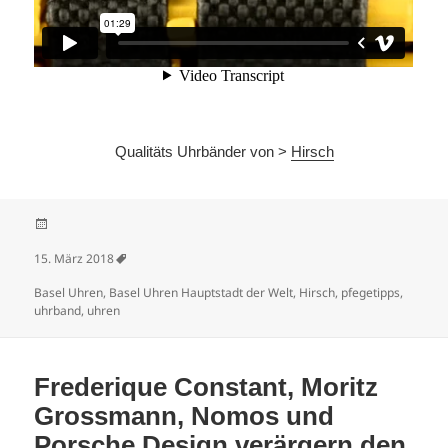
Qualitäts Uhrbänder von >
Hirsch
Veröffentlicht am
15. März 2018
Schlagwörter
Basel Uhren
,
Basel Uhren Hauptstadt der Welt
,
Hirsch
,
pfegetipps
,
uhrband
,
uhren
Frederique Constant, Moritz
Grossmann, Nomos und
Porsche Design verärgern den