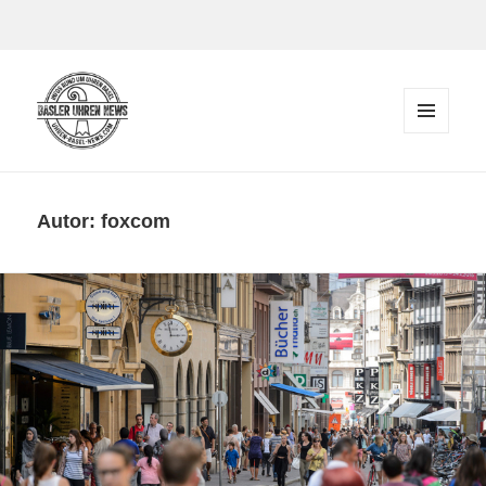
Zum Inhalt springen
MENÜ
UND
Der Blog rund um Uhren in Basel
WIDGETS
Autor:
foxcom