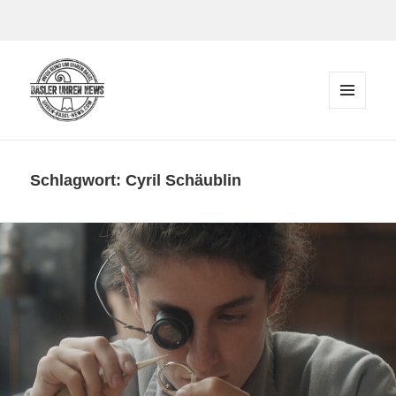
Zum Inhalt springen
MENÜ
UND
Der Blog rund um Uhren in Basel
WIDGETS
Schlagwort:
Cyril Schäublin