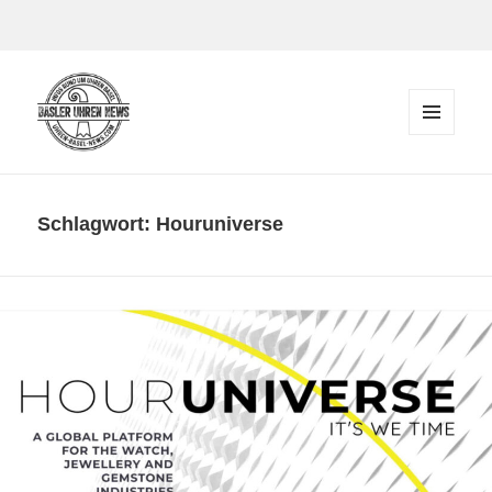
Zum Inhalt springen
MENÜ
UND
Der Blog rund um Uhren in Basel
WIDGETS
Schlagwort:
Houruniverse