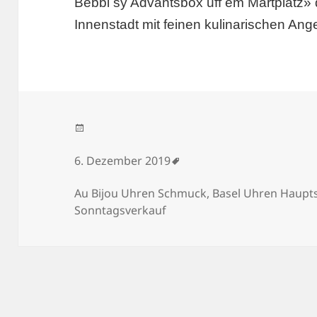
Bebbi sy Adväntsbox uff em Märtplatz» 
Innenstadt mit feinen kulinarischen An
Veröffentlicht am
6. Dezember 2019
Schlagwörter
Au Bijou Uhren Schmuck
,
Basel Uhren Haupts
Sonntagsverkauf