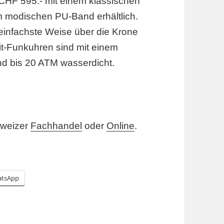
 CHF 595.- mit einem klassischen
m modischen PU-Band erhältlich.
 einfachste Weise über die Krone
t-Funkuhren sind mit einem
nd bis 20 ATM wasserdicht.
hweizer
Fachhandel
oder
Online
.
tsApp