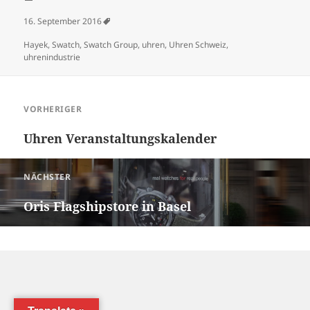
Veröffentlicht am
16. September 2016
Schlagwörter
Hayek
,
Swatch
,
Swatch Group
,
uhren
,
Uhren Schweiz
,
uhrenindustrie
Beitragsnavigation
VORHERIGER
Vorheriger Beitrag:
Uhren Veranstaltungskalender
NÄCHSTER
Nächster Beitrag:
Oris Flagshipstore in Basel