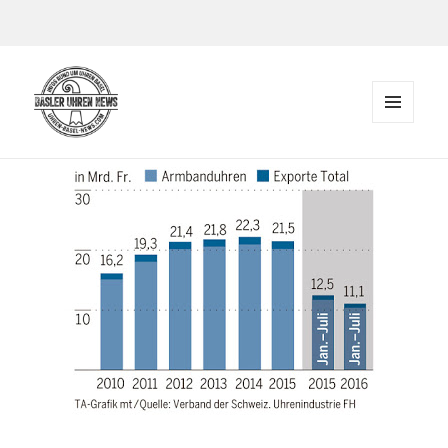
Zum Inhalt springen
MENÜ
UND
Der Blog rund um Uhren in Basel
WIDGETS