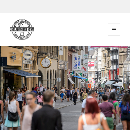
Zum Inhalt springen
MENÜ
UND
Der Blog rund um Uhren in Basel
WIDGETS