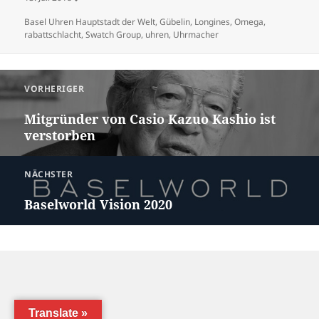
Schlagwörter
Basel Uhren Hauptstadt der Welt
,
Gübelin
,
Longines
,
Omega
,
rabattschlacht
,
Swatch Group
,
uhren
,
Uhrmacher
Beitragsnavigation
VORHERIGER
Vorheriger Beitrag:
Mitgründer von Casio Kazuo Kashio ist
verstorben
NÄCHSTER
Nächster Beitrag:
Baselworld Vision 2020
Translate »