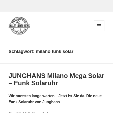
Zum Inhalt springen
MENÜ
UND
Der Blog rund um Uhren in Basel
WIDGETS
Schlagwort:
milano funk solar
JUNGHANS Milano Mega Solar
– Funk Solaruhr
Wir mussten lange warten – Jetzt ist Sie da. Die neue
Funk Solaruhr von Junghans.