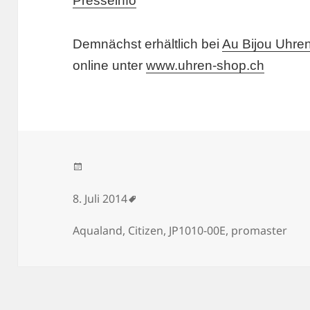
Presseinfo
Demnächst erhältlich bei
Au Bijou Uhre
online unter
www.uhren-shop.ch
Veröffentlicht am
8. Juli 2014
Schlagwörter
Aqualand
,
Citizen
,
JP1010-00E
,
promaster