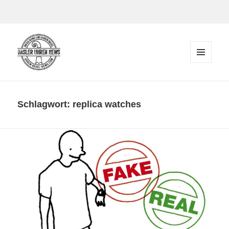
Zum Inhalt springen
MENÜ
UND
Der Blog rund um Uhren in Basel
WIDGETS
Schlagwort:
replica watches