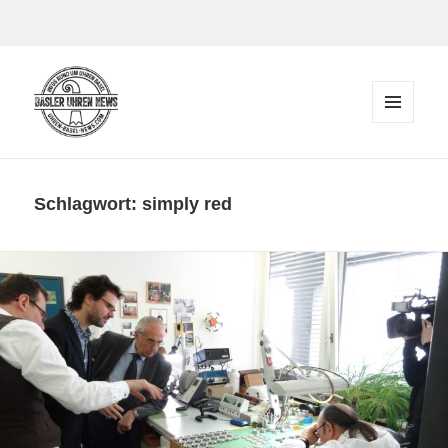
Zum Inhalt springen
MENÜ
UND
Der Blog rund um Uhren in Basel
WIDGETS
Schlagwort:
simply red