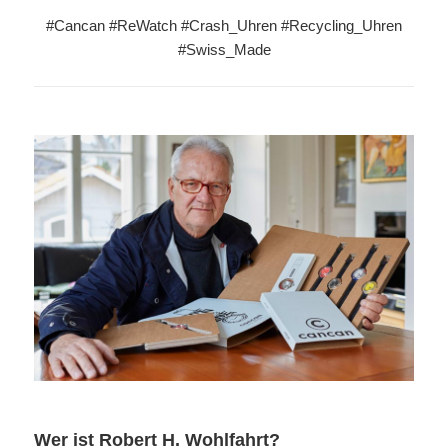
#Cancan #ReWatch #Crash_Uhren #Recycling_Uhren
#Swiss_Made
Wer ist Robert H. Wohlfahrt?