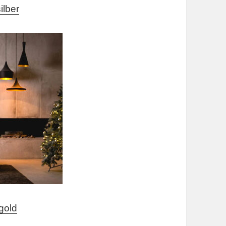
ilber
gold