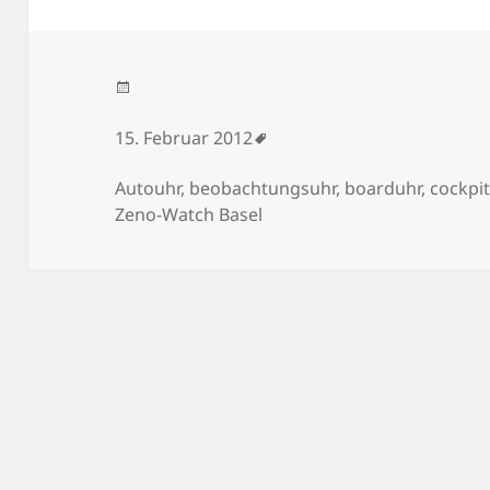
Veröffentlicht am
15. Februar 2012
Schlagwörter
Autouhr
,
beobachtungsuhr
,
boarduhr
,
cockpi
Zeno-Watch Basel