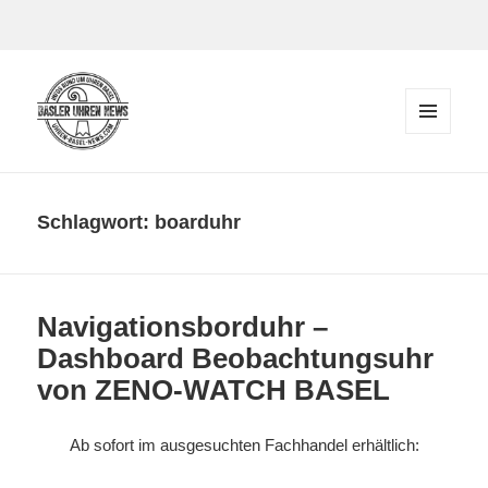
Zum Inhalt springen
MENÜ
UND
Der Blog rund um Uhren in Basel
WIDGETS
Schlagwort:
boarduhr
Navigationsborduhr –
Dashboard Beobachtungsuhr
von ZENO-WATCH BASEL
Ab sofort im ausgesuchten Fachhandel erhältlich: