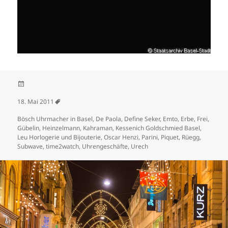
Veröffentlicht am
18. Mai 2011
Schlagwörter
Bösch Uhrmacher in Basel
,
De Paola
,
Define Seker
,
Emto
,
Erbe
,
Frei
,
Gübelin
,
Heinzelmann
,
Kahraman
,
Kessenich Goldschmied Basel
,
Leu Horlogerie und Bijouterie
,
Oscar Henzi
,
Parini
,
Piquet
,
Rüegg
,
Subwave
,
time2watch
,
Uhrengeschäfte
,
Urech