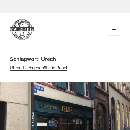
Zum Inhalt springen
MENÜ
UND
Der Blog rund um Uhren in Basel
WIDGETS
Schlagwort:
Urech
Uhren Fachgeschäfte in Basel