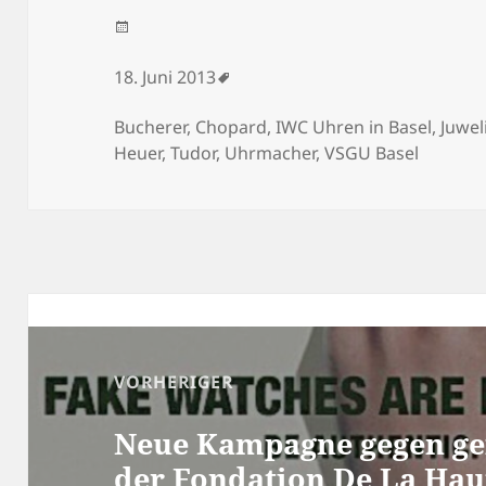
Veröffentlicht am
18. Juni 2013
Schlagwörter
Bucherer
,
Chopard
,
IWC Uhren in Basel
,
Juwel
Heuer
,
Tudor
,
Uhrmacher
,
VSGU Basel
Beitragsnavigation
VORHERIGER
Vorheriger Beitrag:
Neue Kampagne gegen ge
der Fondation De La Hau