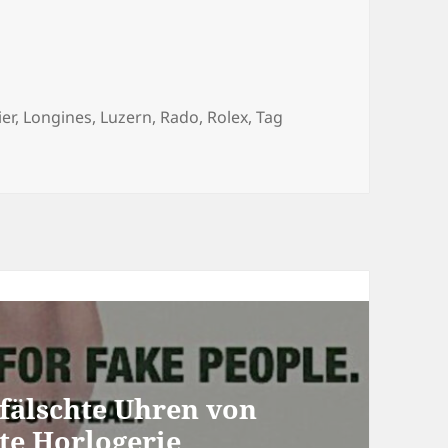
ier
,
Longines
,
Luzern
,
Rado
,
Rolex
,
Tag
fälschte Uhren von
te Horlogerie