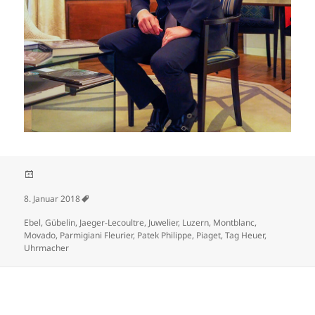
Veröffentlicht am
8. Januar 2018
Schlagwörter
Ebel
,
Gübelin
,
Jaeger-Lecoultre
,
Juwelier
,
Luzern
,
Montblanc
,
Movado
,
Parmigiani Fleurier
,
Patek Philippe
,
Piaget
,
Tag Heuer
,
Uhrmacher