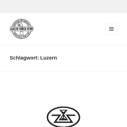
Zum Inhalt springen
MENÜ
UND
Der Blog rund um Uhren in Basel
WIDGETS
Schlagwort:
Luzern