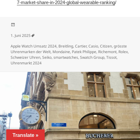
7-market-share-in-2024-global-wearable-ranking
/
Veröffentlicht am
1. Juni 2025
Schlagwörter
Apple Watch Umsatz 2024
,
Breitling
,
Cartier
,
Casio
,
Citizen
,
grösste
Uhrenmarken der Welt
,
Mondaine
,
Patek Philippe
,
Richemont
,
Rolex
,
Schweizer Uhren
,
Seiko
,
smartwatches
,
Swatch Group
,
Tissot
,
Uhrenmarkt 2024
Translate »