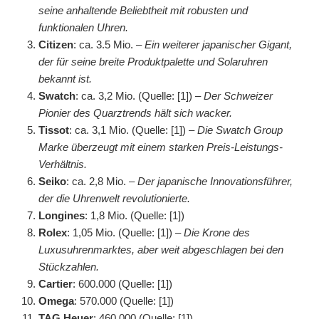
seine anhaltende Beliebtheit mit robusten und
funktionalen Uhren.
Citizen
: ca. 3.5 Mio. –
Ein weiterer japanischer Gigant,
der für seine breite Produktpalette und Solaruhren
bekannt ist.
Swatch
: ca. 3,2 Mio. (Quelle: [1]) –
Der Schweizer
Pionier des Quarztrends hält sich wacker.
Tissot
: ca. 3,1 Mio. (Quelle: [1]) –
Die Swatch Group
Marke überzeugt mit einem starken Preis-Leistungs-
Verhältnis.
Seiko
: ca. 2,8 Mio. –
Der japanische Innovationsführer,
der die Uhrenwelt revolutionierte.
Longines
: 1,8 Mio. (Quelle: [1])
Rolex
: 1,05 Mio. (Quelle: [1]) –
Die Krone des
Luxusuhrenmarktes, aber weit abgeschlagen bei den
Stückzahlen.
Cartier
: 600.000 (Quelle: [1])
Omega
: 570.000 (Quelle: [1])
TAG Heuer
: 460.000 (Quelle: [1])