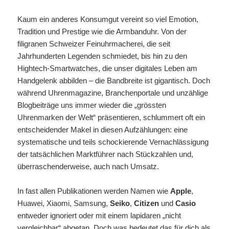
Kaum ein anderes Konsumgut vereint so viel Emotion,
Tradition und Prestige wie die Armbanduhr. Von der
filigranen Schweizer Feinuhrmacherei, die seit
Jahrhunderten Legenden schmiedet, bis hin zu den
Hightech-Smartwatches, die unser digitales Leben am
Handgelenk abbilden – die Bandbreite ist gigantisch. Doch
während Uhrenmagazine, Branchenportale und unzählige
Blogbeiträge uns immer wieder die „grössten
Uhrenmarken der Welt“ präsentieren, schlummert oft ein
entscheidender Makel in diesen Aufzählungen: eine
systematische und teils schockierende Vernachlässigung
der tatsächlichen Marktführer nach Stückzahlen und,
überraschenderweise, auch nach Umsatz.
In fast allen Publikationen werden Namen wie
Apple
,
Huawei, Xiaomi, Samsung,
Seiko
,
Citizen
und
Casio
entweder ignoriert oder mit einem lapidaren „nicht
vergleichbar“ abgetan. Doch was bedeutet das für dich als