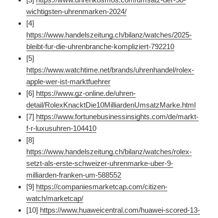
wichtigsten-uhrenmarken-2024/
[4]
https://www.handelszeitung.ch/bilanz/watches/2025-
bleibt-fur-die-uhrenbranche-kompliziert-792210
[5]
https://www.watchtime.net/brands/uhrenhandel/rolex-
apple-wer-ist-marktfuehrer
[6]
https://www.gz-online.de/uhren-
detail/RolexKnacktDie10MilliardenUmsatzMarke.html
[7]
https://www.fortunebusinessinsights.com/de/markt-
f-r-luxusuhren-104410
[8]
https://www.handelszeitung.ch/bilanz/watches/rolex-
setzt-als-erste-schweizer-uhrenmarke-uber-9-
milliarden-franken-um-588552
[9]
https://companiesmarketcap.com/citizen-
watch/marketcap/
[10]
https://www.huaweicentral.com/huawei-scored-13-