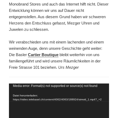
Monobrand Stores und auch das Internet hilft nicht. Dieser
Entwicklung können wir uns auf Dauer nicht
entgegenstellen. Aus diesem Grund haben wir schweren
Herzens den Entschluss gefasst, Mezger Uhren und
Juwelen zu schliessen.
Wir verabschieden uns mit einem lachenden und einem
weinenden Auge, denn unsere Geschichte geht weiter:
Die Basler
Cartier Boutique
bleibt weiterhin von uns
familiengeführt und wird unsere Räumlichkeiten in der
Freie Strasse 101 beziehen.
Urs Mezger
Video-
Media error: Format(s) not supported or source(s) not found
Player
Datei herunterladen:
https://video.telebasel.ch/content/4062/4063/188924/simvid_1.mp4?_=2