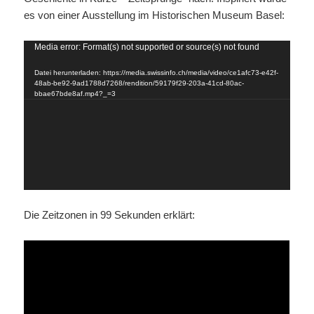
es von einer Ausstellung im Historischen Museum Basel:
Video-
Media error: Format(s) not supported or source(s) not found
Player
Datei herunterladen: https://media.swissinfo.ch/media/video/ce1afc73-e42f-
48ab-be92-9ad1788d7268/rendition/59179f29-203a-41cd-80ac-
bbae67bde8af.mp4?_=3
Die Zeitzonen in 99 Sekunden erklärt: