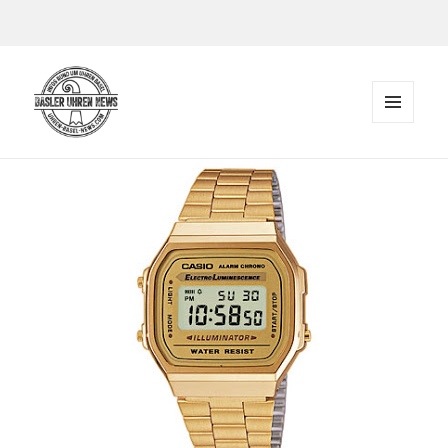
Zum Inhalt springen
MENÜ
UND
Der Blog rund um Uhren in Basel
WIDGETS