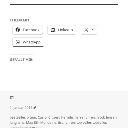
TEILEN MIT:
Facebook
LinkedIn
X
WhatsApp
GEFÄLLT MIR:
Veröffentlicht am
1. Januar 2016
Schlagwörter
bestseller
,
braun
,
Casio
,
Citizen
,
Hermle
,
herrenuhren
,
Jacob Jensen
,
Junghans
,
Max Bill
,
Mondaine
,
tischuhren
,
top seller
,
topseller
,
wanduhren
,
wecker