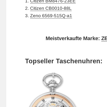
1.
Citizen BM8476-23EE
2.
Citizen CB0010-88L
3.
Zeno 6569-515Q-a1
Meistverkaufte Marke:
Z
Topseller Taschenuhren: