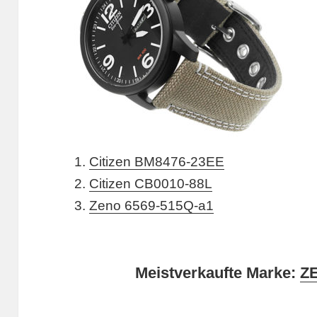
1.
Citizen BM8476-23EE
2.
Citizen CB0010-88L
3.
Zeno 6569-515Q-a1
Meistverkaufte Marke:
Z